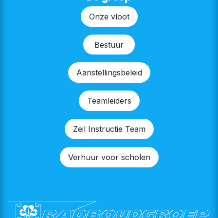
Onze v​​loot
Bestu​​ur
Aanstellingsbeleid
Teamleiders
Zeil Instructie Team
Verhuur voor scholen