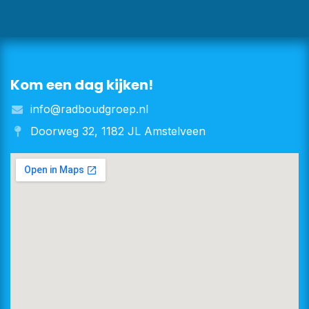
Kom een dag kijken!
info@radboudgroep.nl
Doorweg 32, 1182 JL Amstelveen