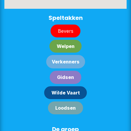
​​​​Speltakken
Bever​​s
Welpe​​n
Verken​​n​​ers
G​​id​​sen
Wilde Vaart
Lood​​sen​​​​
De groep