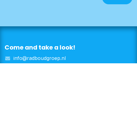
Come and take a look!
info@radboudgroep.nl
Doorweg 32, 1182 JL Amstelveen