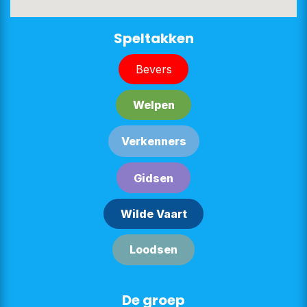
​​​​Speltakken
Bever​​s
Welpe​​n
Verken​​n​​ers
G​​id​​sen
Wilde Vaart
Lood​​sen​​​​
De groep