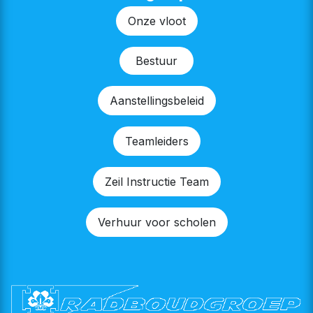
Onze v​​loot
Bestu​​ur
Aanstellingsbeleid
Teamleiders
Zeil Instructie Team
Verhuur voor scholen