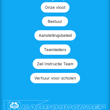
Onze v​​loot
Bestu​​ur
Aanstellingsbeleid
Teamleiders
Zeil Instructie Team
Verhuur voor scholen