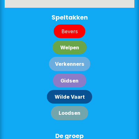
​​​​Speltakken
Bever​​s
Welpe​​n
Verken​​n​​ers
G​​id​​sen
Wilde Vaart
Lood​​sen​​​​
De groep