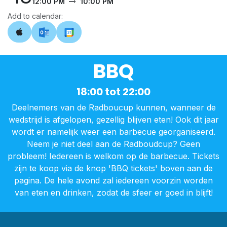
12:00 PM
10:00 PM
Add to calendar:
BBQ
18:00 tot 22:00
Deelnemers van de Radboucup kunnen, wanneer de
wedstrijd is afgelopen, gezellig blijven eten! Ook dit jaar
wordt er namelijk weer een barbecue georganiseerd.
Neem je niet deel aan de Radboudcup? Geen
probleem! Iedereen is welkom​ op de barbecue. Tickets
zijn te koop via de knop 'BBQ tickets' boven aan de
pagina. De hele avond zal iedereen voorzin worden
van eten en drinken, zodat de sfeer er goed in blijft!