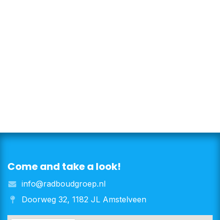
Come and take a look!
info@radboudgroep.nl
Doorweg 32, 1182 JL Amstelveen