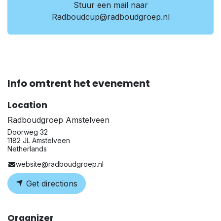
Stuur een mail naar
Radboudcup@radboudgroep.nl
Info omtrent het evenement
Location
Radboudgroep Amstelveen
Doorweg 32
1182 JL Amstelveen
Netherlands
website@radboudgroep.nl
Get directions
Organizer