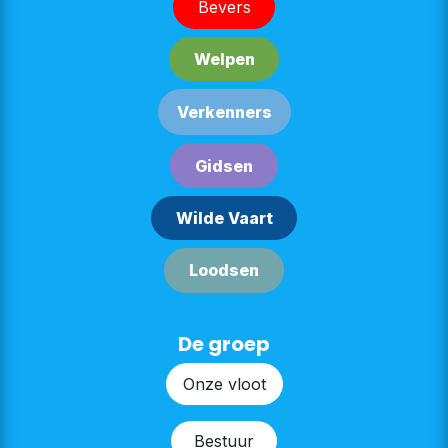
Bever​​s
Welpe​​n
Verken​​n​​ers
G​​id​​sen
Wilde Vaart
Lood​​sen​​​​
De groep
Onze v​​loot
Bestu​​ur