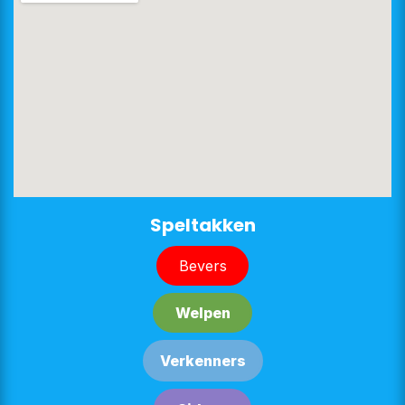
​​​​Speltakken
Bever​​s
Welpe​​n
Verken​​n​​ers