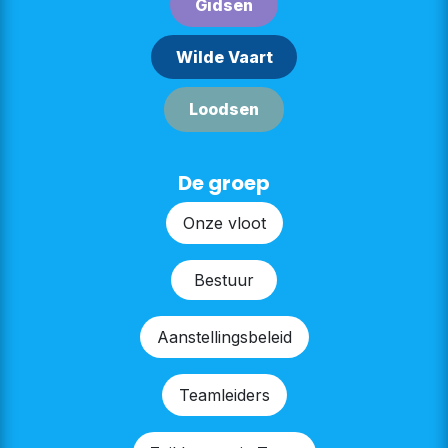
G​​id​​sen
Wilde Vaart
Lood​​sen​​​​
De groep
Onze v​​loot
Bestu​​ur
Aanstellingsbeleid
Teamleiders