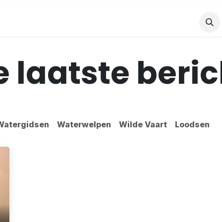
De Groep
Verhuur
Radboudcup
 laatste beri
Watergidsen
Waterwelpen
Wilde Vaart
Loodsen