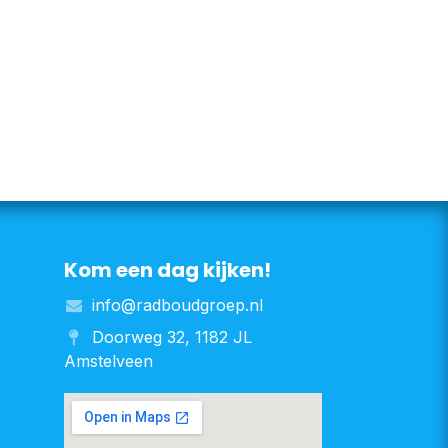
Kom een dag kijken!
info@radboudgroep.nl
Doorweg 32, 1182 JL
Amstelveen