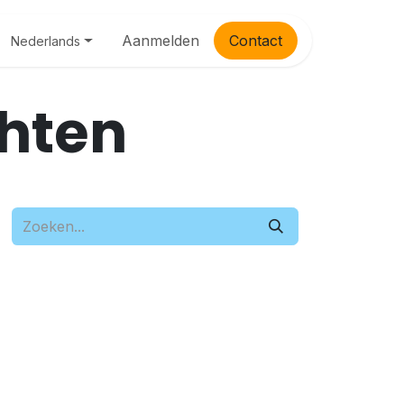
Aanmelden
Contac​​t
Nederlands
chten