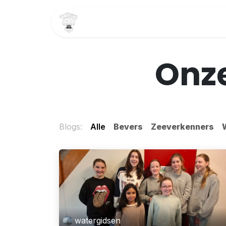
Overslaan naar inhoud
Home
Speltakken
Onze
Blogs:
Alle
Bevers
Zeeverkenners
watergidsen