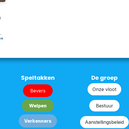
t
n
.
en
​​​​Speltakken
De groep
Onze v​​loot
Bever​​s
Bestu​​ur
Welpe​​n
Verken​​n​​ers
Aanstellingsbeleid