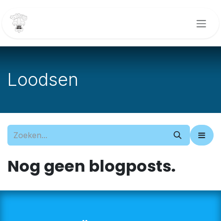
Overslaan naar inhoud
Loodsen
Nog geen blogposts.