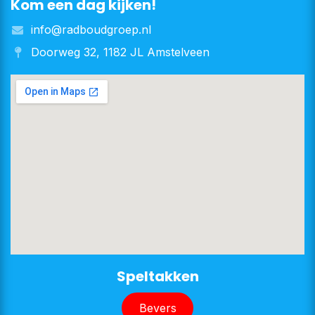
Kom een dag kijken!
info@radboudgroep.nl
Doorweg 32, 1182 JL Amstelveen
​​​​Speltakken
Bever​​s