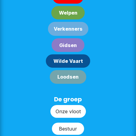
Welpe​​n
Verken​​n​​ers
G​​id​​sen
Wilde Vaart
Lood​​sen​​​​
De groep
Onze v​​loot
Bestu​​ur